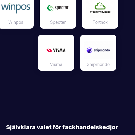
Winpos
Specter
Fortnox
Visma
Shipmondo
Självklara valet för fackhandelskedjor