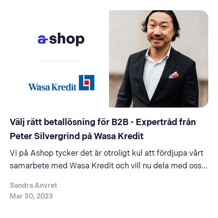
Välj rätt betallösning för B2B - Expertråd från
Peter Silvergrind på Wasa Kredit
Vi på Ashop tycker det är otroligt kul att fördjupa vårt
samarbete med Wasa Kredit och vill nu dela med oss
av deras omfattande expertis gällande B2B-
Sandra Anvret
betallösningar. Genom en intervju med Peter
Mar 30, 2023
Silvergrind, Partner Manager för B2B e-handel på
Wasa Kredit, har vi fått tillgång till…