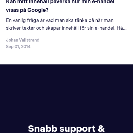
Kan mitt innehåll påverka hur min e-handel
visas på Google?
En vanlig fråga är vad man ska tänka på när man
skriver texter och skapar innehåll för sin e-handel. Här
kommer lite bra tips för att komma igång!Innehåll -
Johan Vallstrand
Fokusera på kvalitéSe till att bara publicera kvalitativt
Sep 01, 2014
text-innehåll. Hellre 10 välskrivna rader om er eller om
en produkt,…
Snabb support &