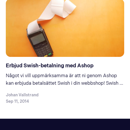
Erbjud Swish-betalning med Ashop
Något vi vill uppmärksamma är att ni genom Ashop
kan erbjuda betalsättet Swish i din webbshop! Swish är
en populär tjänst för enkla mobila betalningar, och
Johan Vallstrand
tjänsten är sen några år tillbaka öppen för företag så vi
Sep 11, 2014
på Ashop har Swish som ett val i kassan.Du som
företag får ett eget…