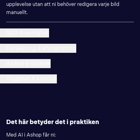
upplevelse utan att ni behöver redigera varje bild
manuellt.
SEO & synlighet
Försäljning & konvertering
Analys & Insikter
Trygghet & kontroll
Det här betyder det i praktiken
Med AI i Ashop får ni: